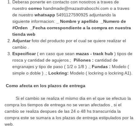
Deberas ponerte en contacto con nosotros a traves de
nuestro
correo
handmade@mazastrabocchi.com
o a traves
de nuestro
whatsapp
5491127590925 adjuntando la
siguiente informacion:
_ Nombre y apellido _Numero de
#Orden _Fecha correspondiente a la compra en nuestra
tienda web
Adjuntar
foto del producto por el cual se quiere realizar el
cambio .
Especificar
( en caso que sean
mazas - track hub
)
tipos de
rosca y cantidad de agujeros.;
Piñones :
cantidad de
engranajes y tipo de paso ( 1/2 o 1/8 ) .;
Fundas :
Modelo (
simple o doble ) .;
Lockring:
Modelo ( lockring o lockring A1).
Como afecta en los plazos de entrega
Si el cambio se realiza el mismo dia en el que se efectuo la
compra los tiempos de entrega no se veran afectados , si el
cambio se realiza despues de las 24 o 48 hs transcurrida la
compra este se sumara a los plazas de entrega estipulados por la
web.