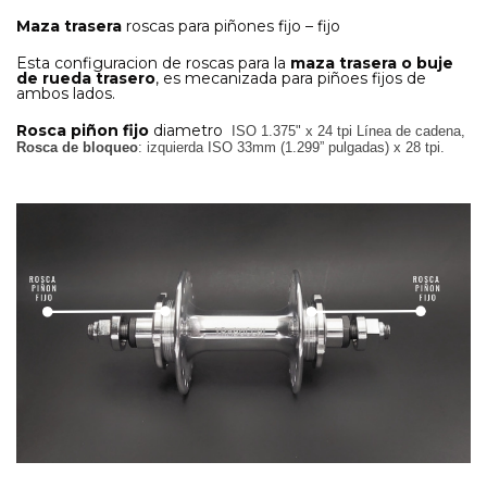
Maza trasera
roscas para piñones fijo – fijo
Esta configuracion de roscas para la
maza trasera o buje
de rueda trasero
, es mecanizada para piñoes fijos de
ambos lados.
Rosca piñon fijo
diametro
ISO 1.375" x 24 tpi Línea de cadena,
Rosca de bloqueo
:
izquierda ISO 33mm (1.299” pulgadas) x 28 tpi.