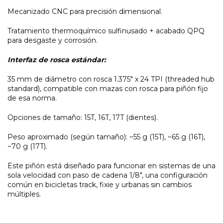
Mecanizado CNC para precisión dimensional.
Tratamiento thermoquímico sulfinusado + acabado QPQ
para desgaste y corrosión.
Interfaz de rosca estándar:
35 mm de diámetro con rosca 1.375" x 24 TPI (threaded hub
standard), compatible con mazas con rosca para piñón fijo
de esa norma.
Opciones de tamaño: 15T, 16T, 17T (dientes).
Peso aproximado (según tamaño): ~55 g (15T), ~65 g (16T),
~70 g (17T).
Este piñón está diseñado para funcionar en sistemas de una
sola velocidad con paso de cadena 1/8", una configuración
común en bicicletas track, fixie y urbanas sin cambios
múltiples.