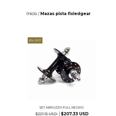
Inicio
Mazas pista fixiedgear
/
6
%
OFF
SET ABRUZZO FULL NEGRO
$207.33 USD
$221.15 USD