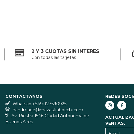
2 Y 3 CUOTAS SIN INTERES
Con todas las tarjetas
CONTACTANOS
REDES SOCI
Whatsapp 5491127590925
handmade@mazastrabocchi.com
Av. Riestra 1546 Ciudad Autonoma de
ACTUALIZA
Buenos Aires
VENTAS.