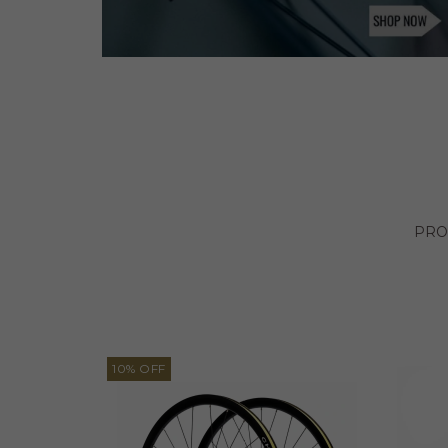
10
%
OFF